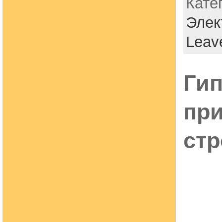
Кате
Элек
Leav
Гип
пр
стр