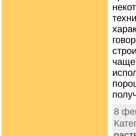
неко
техн
хара
говор
строи
чаще 
испол
поро
полу
8 фе
Кате
раст