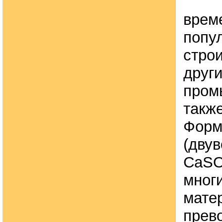
време
попул
строи
друг
пром
такж
Форм
(двув
СаSO
мног
мате
прево