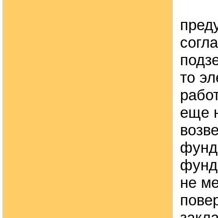
пред
согла
подз
то э
рабо
еще 
возв
фунд
фунд
не ме
пове
закл