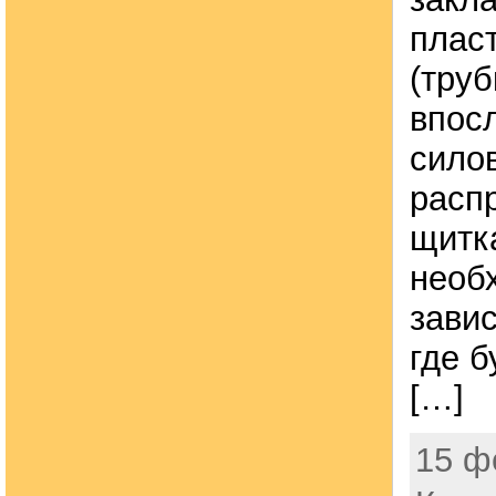
плас
(труб
впос
сило
расп
щитк
необ
завис
где б
[…]
15 ф