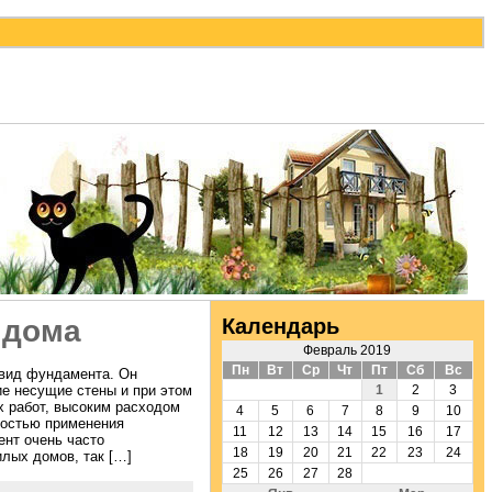
Календарь
 дома
Февраль 2019
Пн
Вт
Ср
Чт
Пт
Сб
Вс
вид фундамента. Он
ие несущие стены и при этом
1
2
3
 работ, высоким расходом
4
5
6
7
8
9
10
мостью применения
11
12
13
14
15
16
17
ент очень часто
18
19
20
21
22
23
24
лых домов, так […]
25
26
27
28